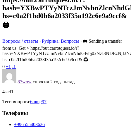
https://out.carrotquest.io/r?
hash=YXBwPTYyNTczJmNvbnZlcnNhd
hs=c0a2f1bd0b6a2033f35a192c6e9a9ccf&
🖨
Вопросы / ответы
›
Рубрика: Вопросы
›
🖨 Sending a transfer
from us. Get > https://out.carrotquest.io/r?
hash=YXBwPTYyNTczJmNvbnZlcnNhdGlvbj0xNzI3NDEzNjI
hs=c0a2f1bd0b6a2033f35a192c6e9a9ccf& 🖨
0
+1
-1
j87wow
спросил 2 года назад
4stef1
Теги вопроса:
6mmg97
Телефоны
+996555408626