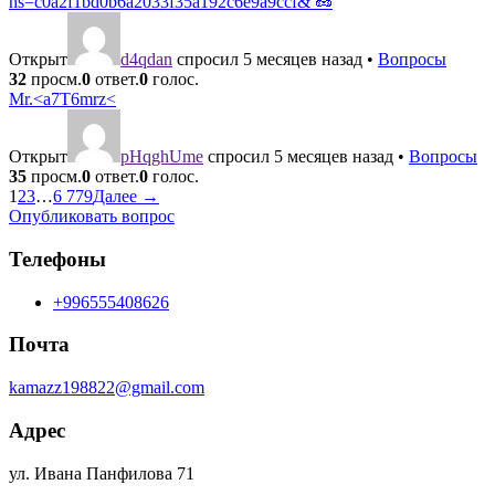
hs=c0a2f1bd0b6a2033f35a192c6e9a9ccf& 🥜
Открыт
d4qdan
спросил 5 месяцев назад
•
Вопросы
32
просм.
0
ответ.
0
голос.
Mr.<a7T6mrz<
Открыт
pHqghUme
спросил 5 месяцев назад
•
Вопросы
35
просм.
0
ответ.
0
голос.
1
2
3
…
6 779
Далее →
Опубликовать вопрос
Телефоны
+996555408626
Почта
kamazz198822@gmail.com
Адрес
ул. Ивана Панфилова 71