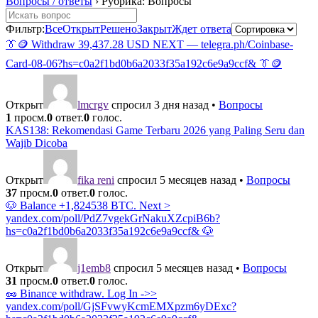
Вопросы / ответы
›
Рубрика: Вопросы
Фильтр:
Все
Открыт
Решено
Закрыт
Ждет ответа
👔🪙 Withdraw 39,437.28 USD NEXT — telegra.ph/Coinbase-
Card-08-06?hs=c0a2f1bd0b6a2033f35a192c6e9a9ccf& 👔🪙
Открыт
lmcrgv
спросил 3 дня назад
•
Вопросы
1
просм.
0
ответ.
0
голос.
KAS138: Rekomendasi Game Terbaru 2026 yang Paling Seru dan
Wajib Dicoba
Открыт
fika reni
спросил 5 месяцев назад
•
Вопросы
37
просм.
0
ответ.
0
голос.
🐶 Balance +1,824538 BTC. Next >
yandex.com/poll/PdZ7vgekGrNakuXZcpiB6b?
hs=c0a2f1bd0b6a2033f35a192c6e9a9ccf& 🐶
Открыт
j1emb8
спросил 5 месяцев назад
•
Вопросы
31
просм.
0
ответ.
0
голос.
🥜 Binance withdraw. Log In ->>
yandex.com/poll/GjSFvwyKcmEMXpzm6yDExc?