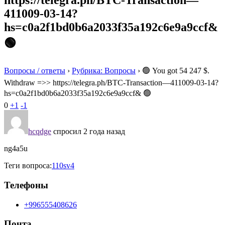
https://telegra.ph/BTC-Transaction—
411009-03-14?
hs=c0a2f1bd0b6a2033f35a192c6e9a9ccf&
🟢
Вопросы / ответы
›
Рубрика: Вопросы
›
🟢 You got 54 247 $.
Withdrаw =>> https://telegra.ph/BTC-Transaction—411009-03-14?
hs=c0a2f1bd0b6a2033f35a192c6e9a9ccf& 🟢
0
+1
-1
hcqdge
спросил 2 года назад
ng4a5u
Теги вопроса:
110sv4
Телефоны
+996555408626
Почта