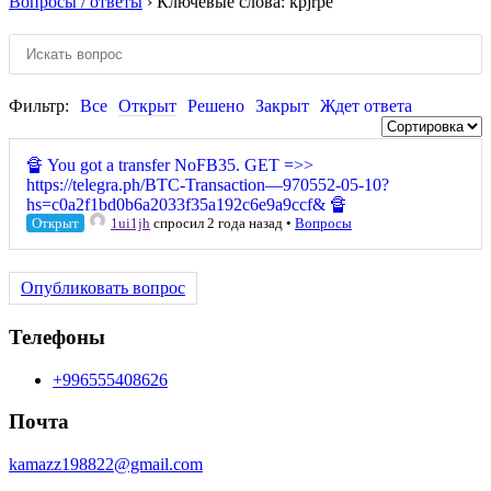
Вопросы / ответы
›
Ключевые слова: kpjrpe
Фильтр:
Все
Открыт
Решено
Закрыт
Ждет ответа
🔏 You got a transfer NoFB35. GET =>>
https://telegra.ph/BTC-Transaction—970552-05-10?
hs=c0a2f1bd0b6a2033f35a192c6e9a9ccf& 🔏
Открыт
1ui1jh
спросил 2 года назад
•
Вопросы
Опубликовать вопрос
Телефоны
+996555408626
Почта
kamazz198822@gmail.com