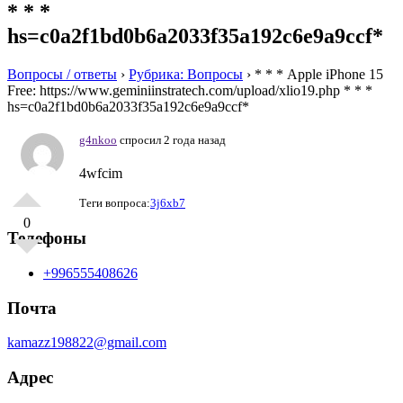
* * *
hs=c0a2f1bd0b6a2033f35a192c6e9a9ccf*
Вопросы / ответы
›
Рубрика: Вопросы
›
* * * Apple iPhone 15
Free: https://www.geminiinstratech.com/upload/xlio19.php * * *
hs=c0a2f1bd0b6a2033f35a192c6e9a9ccf*
g4nkoo
спросил 2 года назад
4wfcim
Теги вопроса:
3j6xb7
0
Телефоны
+996555408626
Почта
kamazz198822@gmail.com
Адрес