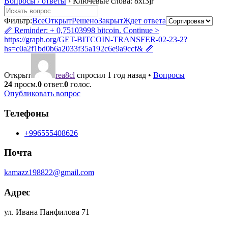
Вопросы / ответы
›
Ключевые слова: 8xf3jr
Фильтр:
Все
Открыт
Решено
Закрыт
Ждет ответа
📏 Reminder: + 0,75103998 bitcoin. Continue >
https://graph.org/GET-BITCOIN-TRANSFER-02-23-2?
hs=c0a2f1bd0b6a2033f35a192c6e9a9ccf& 📏
Открыт
rea8cl
спросил 1 год назад
•
Вопросы
24
просм.
0
ответ.
0
голос.
Опубликовать вопрос
Телефоны
+996555408626
Почта
kamazz198822@gmail.com
Адрес
ул. Ивана Панфилова 71